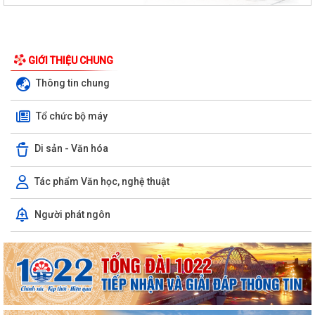
GIỚI THIỆU CHUNG
Thông tin chung
Tổ chức bộ máy
Di sản - Văn hóa
Tác phẩm Văn học, nghệ thuật
Người phát ngôn
Xã Kiến Thụy: Tổ chức hội nghị hướng dẫn cài đặt và sử dụng ứng
dụng eTax Mobile
Phát động sáng tác các tác phẩm thơ, âm nhạc, nhiếp ảnh chào mừng
tỉnh Quảng Ninh trở thành thành...
Đẩy mạnh thực hiện Đề án 06/CP, thúc đẩy chuyển đổi số, phục vụ