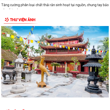
Tăng cường phân loại chất thải rắn sinh hoạt tại nguồn, chung tay bảo
vệ môi trường
THƯ VIỆN ẢNH
Đẩy mạnh xây dựng phong trào toàn dân bảo vệ an ninh Tổ quốc, góp
phần giữ vững an ninh, trật tự...
Tăng cường công tác tuyên truyền, chủ động phòng, chống thiên tai,
bão lũ và thích ứng với biến đổi...
Xã triển khai quyết liệt Chiến dịch 100 ngày tạo lập, cập nhật Sổ sức
khỏe điện tử trên VNeID
XÃ KIẾN THỤY TRIỂN KHAI CHIẾN DỊCH 100 NGÀY TẠO LẬP, CẬP NHẬT
SỔ SỨC KHỎE ĐIỆN TỬ TRÊN ỨNG DỤNG...
HỘI NGHỊ NGHIÊN CỨU, HỌC TẬP, QUÁN TRIỆT NGHỊ QUYẾT HỘI NGHỊ
LẦN THỨ BA BAN CHẤP HÀNH TRUNG ƯƠNG...
Quyết định về việc công bố Người phát ngôn và cung cấp thông tin cho
báo chí của Ủy ban nhân dân xã...