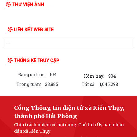
THƯ VIỆN ẢNH
LIÊN KẾT WEB SITE