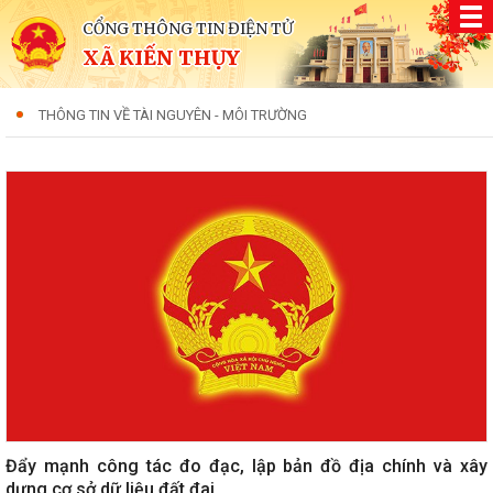
CỔNG THÔNG TIN ĐIỆN TỬ
XÃ KIẾN THỤY
THÔNG TIN VỀ TÀI NGUYÊN - MÔI TRƯỜNG
Đẩy mạnh công tác đo đạc, lập bản đồ địa chính và xây
dựng cơ sở dữ liệu đất đai