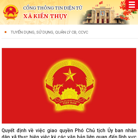
CỔNG THÔNG TIN ĐIỆN TỬ
XÃ KIẾN THỤY
TUYỂN DỤNG, SỬ DỤNG, QUẢN LÝ CB, CCVC
Quyết định về việc giao quyền Phó Chủ tịch Ủy ban nhân
dân xã thực hiện việc ký các văn bản liên quan đến lĩnh vực