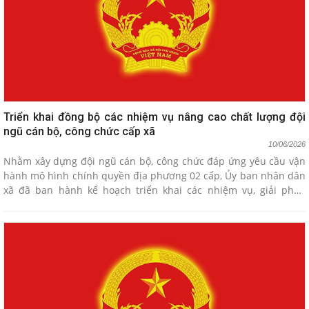
Triển khai đồng bộ các nhiệm vụ nâng cao chất lượng đội
ngũ cán bộ, công chức cấp xã
10/06/2026
Nhằm xây dựng đội ngũ cán bộ, công chức đáp ứng yêu cầu vận
hành mô hình chính quyền địa phương 02 cấp, Ủy ban nhân dân
xã đã ban hành kế hoạch triển khai các nhiệm vụ, giải pháp
trọng tâm về công tác cán bộ trong năm 2026 và các năm tiếp
theo.