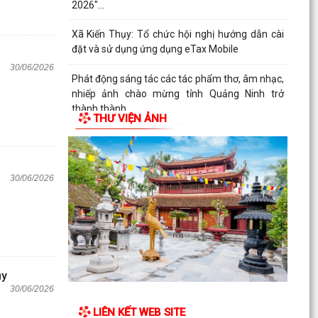
2026"...
Xã Kiến Thụy: Tổ chức hội nghị hướng dẫn cài
đặt và sử dụng ứng dụng eTax Mobile
30/06/2026
Phát động sáng tác các tác phẩm thơ, âm nhạc,
nhiếp ảnh chào mừng tỉnh Quảng Ninh trở
thành thành...
THƯ VIỆN ẢNH
Đẩy mạnh thực hiện Đề án 06/CP, thúc đẩy
chuyển đổi số, phục vụ Nhân dân
30/06/2026
ụy
30/06/2026
LIÊN KẾT WEB SITE