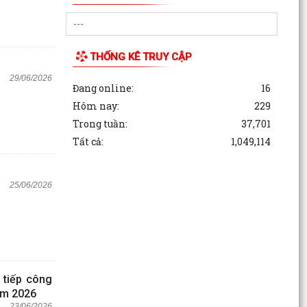
THỐNG KÊ TRUY CẬP
29/06/2026
Đang online:
16
Hôm nay:
229
Trong tuần:
37,701
Tất cả:
1,049,114
25/06/2026
 tiếp công
năm 2026
23/06/2026