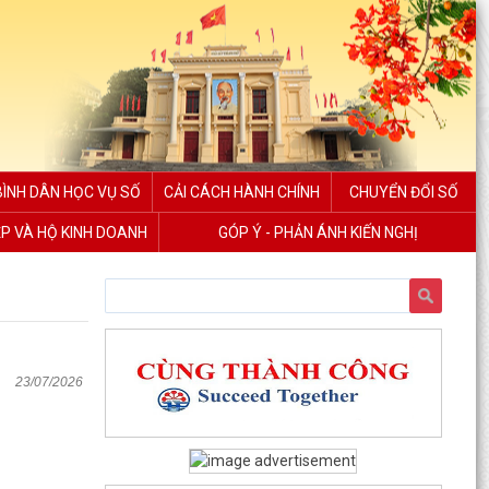
BÌNH DÂN HỌC VỤ SỐ
CẢI CÁCH HÀNH CHÍNH
CHUYỂN ĐỔI SỐ
ỆP VÀ HỘ KINH DOANH
GÓP Ý - PHẢN ÁNH KIẾN NGHỊ
23/07/2026