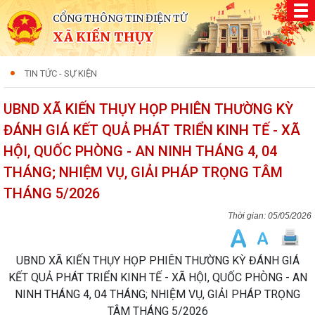
CỔNG THÔNG TIN ĐIỆN TỬ
XÃ KIẾN THỤY
TIN TỨC - SỰ KIỆN
UBND XÃ KIẾN THỤY HỌP PHIÊN THƯỜNG KỲ
ĐÁNH GIÁ KẾT QUẢ PHÁT TRIỂN KINH TẾ - XÃ
HỘI, QUỐC PHÒNG - AN NINH THÁNG 4, 04
THÁNG; NHIỆM VỤ, GIẢI PHÁP TRỌNG TÂM
THÁNG 5/2026
05/05/2026
UBND XÃ KIẾN THỤY HỌP PHIÊN THƯỜNG KỲ ĐÁNH GIÁ
KẾT QUẢ PHÁT TRIỂN KINH TẾ - XÃ HỘI, QUỐC PHÒNG - AN
NINH THÁNG 4, 04 THÁNG; NHIỆM VỤ, GIẢI PHÁP TRỌNG
TÂM THÁNG 5/2026