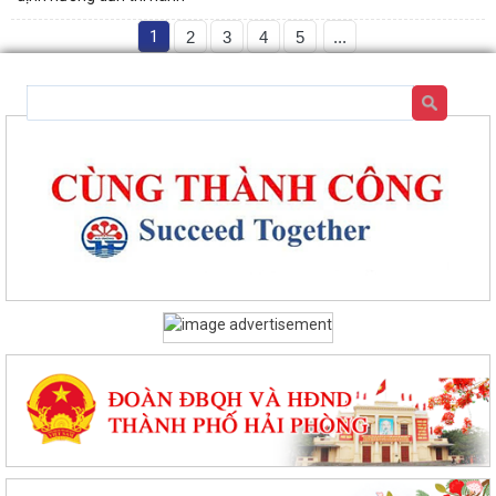
1
2
3
4
5
...