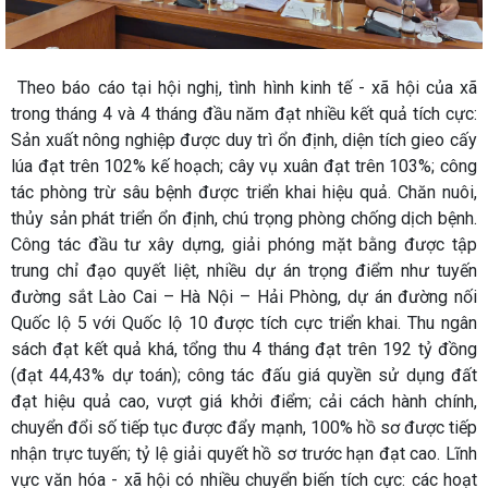
Theo báo cáo tại hội nghị, tình hình kinh tế - xã hội của xã
trong tháng 4 và 4 tháng đầu năm đạt nhiều kết quả tích cực:
Sản xuất nông nghiệp được duy trì ổn định, diện tích gieo cấy
lúa đạt trên 102% kế hoạch; cây vụ xuân đạt trên 103%; công
tác phòng trừ sâu bệnh được triển khai hiệu quả. Chăn nuôi,
thủy sản phát triển ổn định, chú trọng phòng chống dịch bệnh.
Công tác đầu tư xây dựng, giải phóng mặt bằng được tập
trung chỉ đạo quyết liệt, nhiều dự án trọng điểm như tuyến
đường sắt Lào Cai – Hà Nội – Hải Phòng, dự án đường nối
Quốc lộ 5 với Quốc lộ 10 được tích cực triển khai. Thu ngân
sách đạt kết quả khá, tổng thu 4 tháng đạt trên 192 tỷ đồng
(đạt 44,43% dự toán); công tác đấu giá quyền sử dụng đất
đạt hiệu quả cao, vượt giá khởi điểm; cải cách hành chính,
chuyển đổi số tiếp tục được đẩy mạnh, 100% hồ sơ được tiếp
nhận trực tuyến; tỷ lệ giải quyết hồ sơ trước hạn đạt cao. Lĩnh
vực văn hóa - xã hội có nhiều chuyển biến tích cực: các hoạt