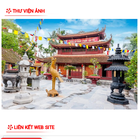
Tăng cường tuyên truyền, phổ biến Luật Trí tuệ nhân tạo và các quy
định hướng dẫn thi hành
Nâng cao nhận thức về bảo vệ quyền sở hữu trí tuệ, góp phần thúc đẩy
đổi mới sáng tạo và phát triển...
Đẩy mạnh công tác đo đạc, lập bản đồ địa chính và xây dựng cơ sở dữ
THƯ VIỆN ẢNH
liệu đất đai
Chủ động cập nhật quy định mới của Liên minh châu Âu về nhựa tái
chế tiếp xúc thực phẩm
Tăng cường phân loại chất thải rắn sinh hoạt tại nguồn, chung tay bảo
vệ môi trường
Đẩy mạnh xây dựng phong trào toàn dân bảo vệ an ninh Tổ quốc, góp
phần giữ vững an ninh, trật tự...
Tăng cường công tác tuyên truyền, chủ động phòng, chống thiên tai,
bão lũ và thích ứng với biến đổi...