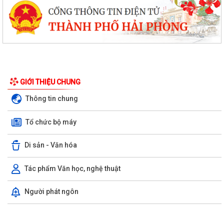
GIỚI THIỆU CHUNG
Thông tin chung
Tổ chức bộ máy
Di sản - Văn hóa
Tác phẩm Văn học, nghệ thuật
Xã Kiến Thụy tuyên truyền, hướng dẫn cấp giấy phép xây dựng và xử lý
Người phát ngôn
vi phạm trật tự xây dựng đối...
Xã Kiến Thụy kiểm tra tình hình phát sinh sâu cuốn lá nhỏ lứa 5 và các