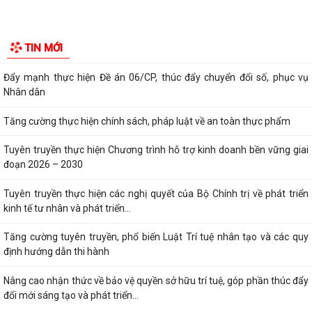
sinh vật gây hại trên các...
Xã Kiến Thụy triển khai đợt cao điểm "90 ngày tăng tốc - về đích khám
sức khỏe toàn dân năm 2026"...
Xã Kiến Thụy: Tổ chức hội nghị hướng dẫn cài đặt và sử dụng ứng
dụng eTax Mobile
Phát động sáng tác các tác phẩm thơ, âm nhạc, nhiếp ảnh chào mừng
TIN MỚI
tỉnh Quảng Ninh trở thành thành...
Đẩy mạnh thực hiện Đề án 06/CP, thúc đẩy chuyển đổi số, phục vụ
Nhân dân
Tăng cường thực hiện chính sách, pháp luật về an toàn thực phẩm
Tuyên truyền thực hiện Chương trình hỗ trợ kinh doanh bền vững giai
đoạn 2026 – 2030
Tuyên truyền thực hiện các nghị quyết của Bộ Chính trị về phát triển
kinh tế tư nhân và phát triển...