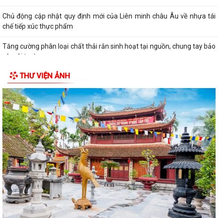
Chủ động cập nhật quy định mới của Liên minh châu Âu về nhựa tái
chế tiếp xúc thực phẩm
Tăng cường phân loại chất thải rắn sinh hoạt tại nguồn, chung tay bảo
vệ môi trường
THƯ VIỆN ẢNH
Đẩy mạnh xây dựng phong trào toàn dân bảo vệ an ninh Tổ quốc, góp
phần giữ vững an ninh, trật tự...
Tăng cường công tác tuyên truyền, chủ động phòng, chống thiên tai,
bão lũ và thích ứng với biến đổi...
Xã triển khai quyết liệt Chiến dịch 100 ngày tạo lập, cập nhật Sổ sức
khỏe điện tử trên VNeID
XÃ KIẾN THỤY TRIỂN KHAI CHIẾN DỊCH 100 NGÀY TẠO LẬP, CẬP NHẬT
SỔ SỨC KHỎE ĐIỆN TỬ TRÊN ỨNG DỤNG...
HỘI NGHỊ NGHIÊN CỨU, HỌC TẬP, QUÁN TRIỆT NGHỊ QUYẾT HỘI NGHỊ
LẦN THỨ BA BAN CHẤP HÀNH TRUNG ƯƠNG...