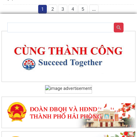
1
2
3
4
5
...