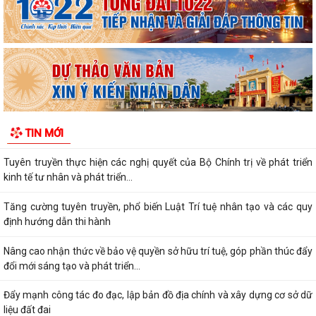
Phát động sáng tác các tác phẩm thơ, âm nhạc, nhiếp ảnh chào mừng
tỉnh Quảng Ninh trở thành thành...
Đẩy mạnh thực hiện Đề án 06/CP, thúc đẩy chuyển đổi số, phục vụ
Nhân dân
Tăng cường thực hiện chính sách, pháp luật về an toàn thực phẩm
Tuyên truyền thực hiện Chương trình hỗ trợ kinh doanh bền vững giai
TIN MỚI
đoạn 2026 – 2030
Tuyên truyền thực hiện các nghị quyết của Bộ Chính trị về phát triển
kinh tế tư nhân và phát triển...
Tăng cường tuyên truyền, phổ biến Luật Trí tuệ nhân tạo và các quy
định hướng dẫn thi hành
Nâng cao nhận thức về bảo vệ quyền sở hữu trí tuệ, góp phần thúc đẩy
đổi mới sáng tạo và phát triển...
Đẩy mạnh công tác đo đạc, lập bản đồ địa chính và xây dựng cơ sở dữ
liệu đất đai