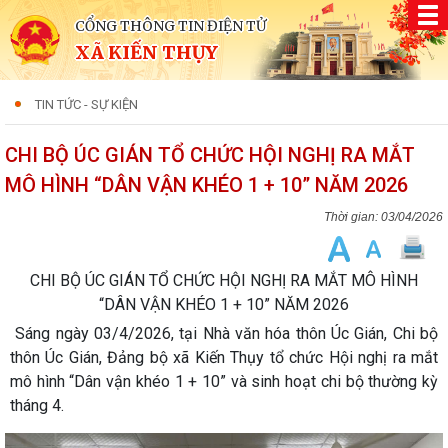
CỔNG THÔNG TIN ĐIỆN TỬ
XÃ KIẾN THỤY
TIN TỨC - SỰ KIỆN
CHI BỘ ÚC GIÁN TỔ CHỨC HỘI NGHỊ RA MẮT
MÔ HÌNH “DÂN VẬN KHÉO 1 + 10” NĂM 2026
03/04/2026
CHI BỘ ÚC GIÁN TỔ CHỨC HỘI NGHỊ RA MẮT MÔ HÌNH
“DÂN VẬN KHÉO 1 + 10” NĂM 2026
Sáng ngày 03/4/2026, tại Nhà văn hóa thôn Úc Gián, Chi bộ
thôn Úc Gián, Đảng bộ xã Kiến Thụy tổ chức Hội nghị ra mắt
mô hình “Dân vận khéo 1 + 10” và sinh hoạt chi bộ thường kỳ
tháng 4.