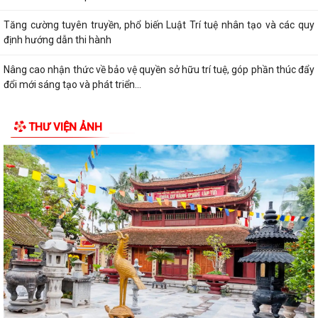
Tăng cường tuyên truyền, phổ biến Luật Trí tuệ nhân tạo và các quy
định hướng dẫn thi hành
Nâng cao nhận thức về bảo vệ quyền sở hữu trí tuệ, góp phần thúc đẩy
đổi mới sáng tạo và phát triển...
Đẩy mạnh công tác đo đạc, lập bản đồ địa chính và xây dựng cơ sở dữ
THƯ VIỆN ẢNH
liệu đất đai
Chủ động cập nhật quy định mới của Liên minh châu Âu về nhựa tái
chế tiếp xúc thực phẩm
Tăng cường phân loại chất thải rắn sinh hoạt tại nguồn, chung tay bảo
vệ môi trường
Đẩy mạnh xây dựng phong trào toàn dân bảo vệ an ninh Tổ quốc, góp
phần giữ vững an ninh, trật tự...
Tăng cường công tác tuyên truyền, chủ động phòng, chống thiên tai,
bão lũ và thích ứng với biến đổi...