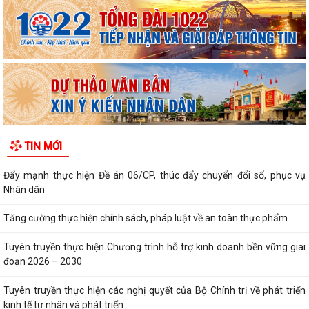
Xã Kiến Thụy kiểm tra tình hình phát sinh sâu cuốn lá nhỏ lứa 5 và các
sinh vật gây hại trên các...
Xã Kiến Thụy triển khai đợt cao điểm "90 ngày tăng tốc - về đích khám
sức khỏe toàn dân năm 2026"...
Xã Kiến Thụy: Tổ chức hội nghị hướng dẫn cài đặt và sử dụng ứng
dụng eTax Mobile
Phát động sáng tác các tác phẩm thơ, âm nhạc, nhiếp ảnh chào mừng
TIN MỚI
tỉnh Quảng Ninh trở thành thành...
Đẩy mạnh thực hiện Đề án 06/CP, thúc đẩy chuyển đổi số, phục vụ
Nhân dân
Tăng cường thực hiện chính sách, pháp luật về an toàn thực phẩm
Tuyên truyền thực hiện Chương trình hỗ trợ kinh doanh bền vững giai
đoạn 2026 – 2030
Tuyên truyền thực hiện các nghị quyết của Bộ Chính trị về phát triển
kinh tế tư nhân và phát triển...