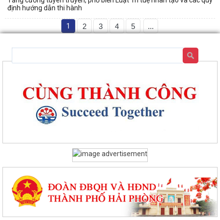
Tăng cường tuyên truyền, phổ biến Luật Trí tuệ nhân tạo và các quy
định hướng dẫn thi hành
1
2
3
4
5
...