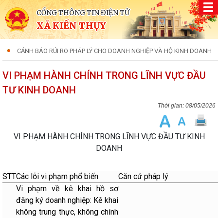
CỔNG THÔNG TIN ĐIỆN TỬ
XÃ KIẾN THỤY
CẢNH BÁO RỦI RO PHÁP LÝ CHO DOANH NGHIỆP VÀ HỘ KINH DOANH
VI PHẠM HÀNH CHÍNH TRONG LĨNH VỰC ĐẦU
TƯ KINH DOANH
08/05/2026
VI PHẠM HÀNH CHÍNH TRONG LĨNH VỰC ĐẦU TƯ KINH
DOANH
STT
Các lỗi vi phạm phổ biến
Căn cứ pháp lý
Vi phạm về kê khai hồ sơ
đăng ký doanh nghiệp: Kê khai
không trung thực, không chính