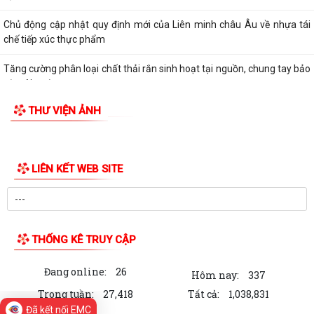
Nâng cao nhận thức về bảo vệ quyền sở hữu trí tuệ, góp phần thúc đẩy
đổi mới sáng tạo và phát triển...
Đẩy mạnh công tác đo đạc, lập bản đồ địa chính và xây dựng cơ sở dữ
liệu đất đai
Chủ động cập nhật quy định mới của Liên minh châu Âu về nhựa tái
chế tiếp xúc thực phẩm
Tăng cường phân loại chất thải rắn sinh hoạt tại nguồn, chung tay bảo
vệ môi trường
THƯ VIỆN ẢNH
Đẩy mạnh xây dựng phong trào toàn dân bảo vệ an ninh Tổ quốc, góp
phần giữ vững an ninh, trật tự...
Tăng cường công tác tuyên truyền, chủ động phòng, chống thiên tai,
LIÊN KẾT WEB SITE
bão lũ và thích ứng với biến đổi...
Xã triển khai quyết liệt Chiến dịch 100 ngày tạo lập, cập nhật Sổ sức
khỏe điện tử trên VNeID
Đã kết nối EMC