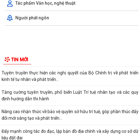
Tác phẩm Văn học, nghệ thuật
Người phát ngôn
Xã Kiến Thụy: Tổ chức hội nghị hướng dẫn cài đặt và sử dụng ứng
dụng eTax Mobile
Phát động sáng tác các tác phẩm thơ, âm nhạc, nhiếp ảnh chào mừng
tỉnh Quảng Ninh trở thành thành...
Đẩy mạnh thực hiện Đề án 06/CP, thúc đẩy chuyển đổi số, phục vụ
Nhân dân
Tăng cường thực hiện chính sách, pháp luật về an toàn thực phẩm
Tuyên truyền thực hiện Chương trình hỗ trợ kinh doanh bền vững giai
TIN MỚI
đoạn 2026 – 2030
Tuyên truyền thực hiện các nghị quyết của Bộ Chính trị về phát triển
kinh tế tư nhân và phát triển...
Tăng cường tuyên truyền, phổ biến Luật Trí tuệ nhân tạo và các quy
định hướng dẫn thi hành