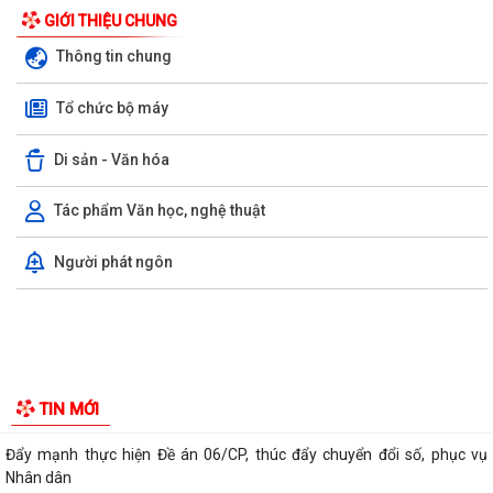
GIỚI THIỆU CHUNG
Thông tin chung
Tổ chức bộ máy
Di sản - Văn hóa
Tác phẩm Văn học, nghệ thuật
Xã Kiến Thụy tuyên truyền, hướng dẫn cấp giấy phép xây dựng và xử lý
Người phát ngôn
vi phạm trật tự xây dựng đối...
Xã Kiến Thụy kiểm tra tình hình phát sinh sâu cuốn lá nhỏ lứa 5 và các
sinh vật gây hại trên các...
Xã Kiến Thụy triển khai đợt cao điểm "90 ngày tăng tốc - về đích khám
sức khỏe toàn dân năm 2026"...
Xã Kiến Thụy: Tổ chức hội nghị hướng dẫn cài đặt và sử dụng ứng
dụng eTax Mobile