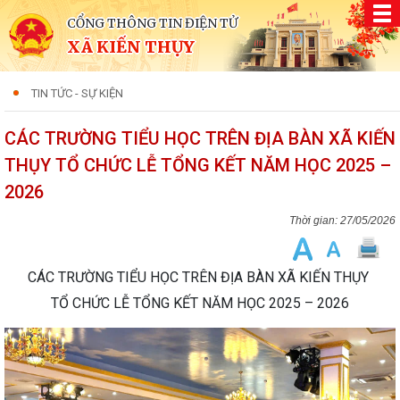
CỔNG THÔNG TIN ĐIỆN TỬ
XÃ KIẾN THỤY
TIN TỨC - SỰ KIỆN
CÁC TRƯỜNG TIỂU HỌC TRÊN ĐỊA BÀN XÃ KIẾN
THỤY TỔ CHỨC LỄ TỔNG KẾT NĂM HỌC 2025 –
2026
27/05/2026
CÁC TRƯỜNG TIỂU HỌC TRÊN ĐỊA BÀN XÃ KIẾN THỤY
TỔ CHỨC LỄ TỔNG KẾT NĂM HỌC 2025 – 2026