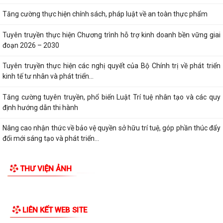
Phát động sáng tác các tác phẩm thơ, âm nhạc, nhiếp ảnh chào mừng
TIN MỚI
tỉnh Quảng Ninh trở thành thành...
Đẩy mạnh thực hiện Đề án 06/CP, thúc đẩy chuyển đổi số, phục vụ
Nhân dân
Tăng cường thực hiện chính sách, pháp luật về an toàn thực phẩm
Tuyên truyền thực hiện Chương trình hỗ trợ kinh doanh bền vững giai
đoạn 2026 – 2030
Tuyên truyền thực hiện các nghị quyết của Bộ Chính trị về phát triển
kinh tế tư nhân và phát triển...
Tăng cường tuyên truyền, phổ biến Luật Trí tuệ nhân tạo và các quy
định hướng dẫn thi hành
Nâng cao nhận thức về bảo vệ quyền sở hữu trí tuệ, góp phần thúc đẩy
đổi mới sáng tạo và phát triển...
Đẩy mạnh công tác đo đạc, lập bản đồ địa chính và xây dựng cơ sở dữ