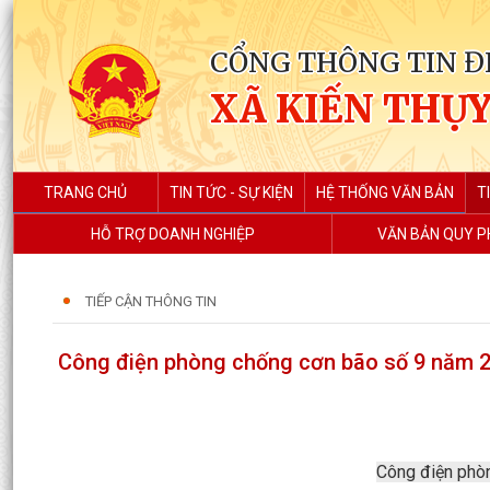
CỔNG THÔNG TIN Đ
XÃ KIẾN THỤ
TRANG CHỦ
TIN TỨC - SỰ KIỆN
HỆ THỐNG VĂN BẢN
T
HỖ TRỢ DOANH NGHIỆP
VĂN BẢN QUY 
TIẾP CẬN THÔNG TIN
Công điện phòng chống cơn bão số 9 năm 
Công điện phò