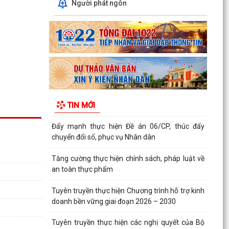
Người phát ngôn
Xã Kiến Thụy triển khai đợt cao điểm "90 ngày
tăng tốc - về đích khám sức khỏe toàn dân năm
2026"...
Xã Kiến Thụy: Tổ chức hội nghị hướng dẫn cài
đặt và sử dụng ứng dụng eTax Mobile
Phát động sáng tác các tác phẩm thơ, âm nhạc,
nhiếp ảnh chào mừng tỉnh Quảng Ninh trở
TIN MỚI
thành thành...
Đẩy mạnh thực hiện Đề án 06/CP, thúc đẩy
chuyển đổi số, phục vụ Nhân dân
Tăng cường thực hiện chính sách, pháp luật về
an toàn thực phẩm
Tuyên truyền thực hiện Chương trình hỗ trợ kinh
doanh bền vững giai đoạn 2026 – 2030
Tuyên truyền thực hiện các nghị quyết của Bộ