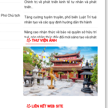
Chính trị về phát triển kinh tế tư nhân và phát
triển...
, Phó Chủ tịch
Tăng cường tuyên truyền, phổ biến Luật Trí tuệ
nhân tạo và các quy định hướng dẫn thi hành
Nâng cao nhận thức về bảo vệ quyền sở hữu trí
tuệ, góp phần thúc đẩy đổi mới sáng tạo và phát
THƯ VIỆN ẢNH
triển...
Đẩy mạnh công tác đo đạc, lập bản đồ địa chính
và xây dựng cơ sở dữ liệu đất đai
Chủ động cập nhật quy định mới của Liên minh
châu Âu về nhựa tái chế tiếp xúc thực phẩm
Tăng cường phân loại chất thải rắn sinh hoạt tại
nguồn, chung tay bảo vệ môi trường
Đẩy mạnh xây dựng phong trào toàn dân bảo
vệ an ninh Tổ quốc, góp phần giữ vững an ninh,
LIÊN KẾT WEB SITE
trật tự...