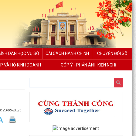
BÌNH DÂN HỌC VỤ SỐ
CẢI CÁCH HÀNH CHÍNH
CHUYỂN ĐỔI SỐ
ỆP VÀ HỘ KINH DOANH
GÓP Ý - PHẢN ÁNH KIẾN NGHỊ
23/09/2025