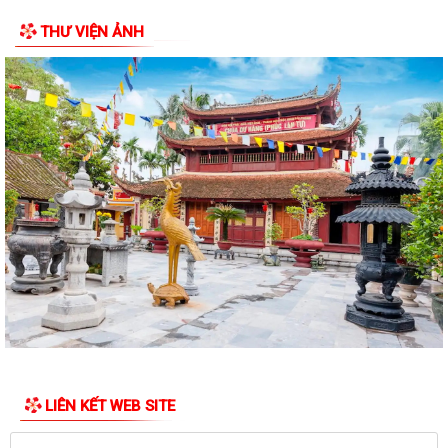
vệ môi trường
THƯ VIỆN ẢNH
Đẩy mạnh xây dựng phong trào toàn dân bảo vệ an ninh Tổ quốc, góp
phần giữ vững an ninh, trật tự...
Tăng cường công tác tuyên truyền, chủ động phòng, chống thiên tai,
bão lũ và thích ứng với biến đổi...
Xã triển khai quyết liệt Chiến dịch 100 ngày tạo lập, cập nhật Sổ sức
khỏe điện tử trên VNeID
XÃ KIẾN THỤY TRIỂN KHAI CHIẾN DỊCH 100 NGÀY TẠO LẬP, CẬP NHẬT
SỔ SỨC KHỎE ĐIỆN TỬ TRÊN ỨNG DỤNG...
HỘI NGHỊ NGHIÊN CỨU, HỌC TẬP, QUÁN TRIỆT NGHỊ QUYẾT HỘI NGHỊ
LẦN THỨ BA BAN CHẤP HÀNH TRUNG ƯƠNG...
Quyết định về việc công bố Người phát ngôn và cung cấp thông tin cho
báo chí của Ủy ban nhân dân xã...
LIÊN KẾT WEB SITE
Xã Kiến Thụy triển khai chủ trương thu hồi đất phục vụ giải phóng mặt
bằng Dự án đường sắt Lào Cai...