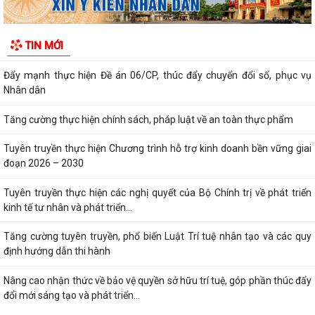
Tăng cường thực hiện chính sách, pháp luật về an toàn thực phẩm
Tuyên truyền thực hiện Chương trình hỗ trợ kinh doanh bền vững giai
TIN MỚI
đoạn 2026 – 2030
Tuyên truyền thực hiện các nghị quyết của Bộ Chính trị về phát triển
kinh tế tư nhân và phát triển...
Tăng cường tuyên truyền, phổ biến Luật Trí tuệ nhân tạo và các quy
định hướng dẫn thi hành
Nâng cao nhận thức về bảo vệ quyền sở hữu trí tuệ, góp phần thúc đẩy
đổi mới sáng tạo và phát triển...
Đẩy mạnh công tác đo đạc, lập bản đồ địa chính và xây dựng cơ sở dữ
liệu đất đai
Chủ động cập nhật quy định mới của Liên minh châu Âu về nhựa tái
chế tiếp xúc thực phẩm
Tăng cường phân loại chất thải rắn sinh hoạt tại nguồn, chung tay bảo