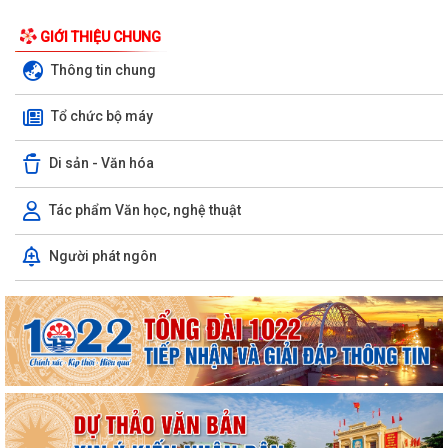
GIỚI THIỆU CHUNG
Thông tin chung
Xã Kiến Thụy tuyên truyền, hướng dẫn cấp giấy phép xây dựng và xử lý
vi phạm trật tự xây dựng đối...
Tổ chức bộ máy
Xã Kiến Thụy kiểm tra tình hình phát sinh sâu cuốn lá nhỏ lứa 5 và các
Di sản - Văn hóa
sinh vật gây hại trên các...
Tác phẩm Văn học, nghệ thuật
Xã Kiến Thụy triển khai đợt cao điểm "90 ngày tăng tốc - về đích khám
sức khỏe toàn dân năm 2026"...
Người phát ngôn
Xã Kiến Thụy: Tổ chức hội nghị hướng dẫn cài đặt và sử dụng ứng
dụng eTax Mobile
Phát động sáng tác các tác phẩm thơ, âm nhạc, nhiếp ảnh chào mừng
tỉnh Quảng Ninh trở thành thành...
Đẩy mạnh thực hiện Đề án 06/CP, thúc đẩy chuyển đổi số, phục vụ
Nhân dân